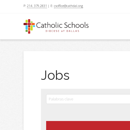
P:
214. 379.2831
| E:
csoffice@cathdal.org
Jobs