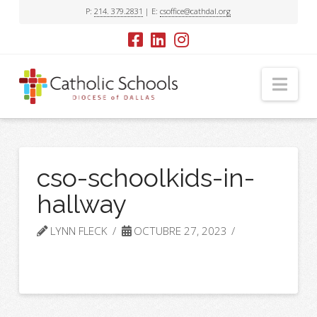
P:
214. 379.2831
| E:
csoffice@cathdal.org
Nav
cso-schoolkids-in-
hallway
LYNN FLECK
OCTUBRE 27, 2023